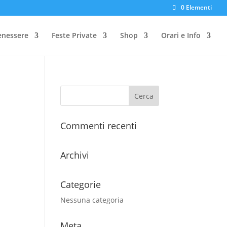
0 Elementi
enessere
Feste Private
Shop
Orari e Info
Commenti recenti
Archivi
Categorie
Nessuna categoria
Meta