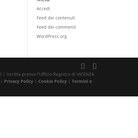
Accedi
Feed dei contenuti
Feed dei commenti
WordPress.org
| Iscritta presso l'Ufficio Registro di VICENZA
 |
Privacy Policy
|
Cookie Policy
|
Termini e