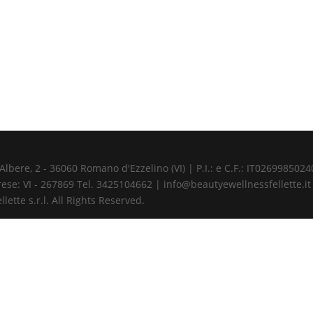
ere, 2 - 36060 Romano d'Ezzelino (VI) | P.I.: e C.F.: IT02699850240 
ese: VI - 267869 Tel. 3425104662 | info@beautyewellnessfellette.it
ette s.r.l. All Rights Reserved.