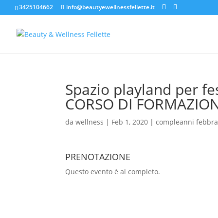
3425104662
info@beautyewellnessfellette.it
Spazio playland per f
CORSO DI FORMAZIO
da
wellness
|
Feb 1, 2020
|
compleanni febbra
PRENOTAZIONE
Questo evento è al completo.