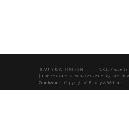
BEAUTY & WELLNESS FELLETTE S.R.L. Piazzetta Alb
| Codice REA o numero iscrizione registro impr
Condizioni
| Copyright © Beauty & Wellness Fell