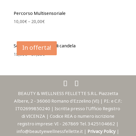
Percorso Multisensoriale
10,00
€
–
20,00
€
Serata Relax a lume di candela
In offerta!
18,90
€
–
37,80
€
BEAUTY & WELLNESS FELLETTE S.R.L. Piazzetta
Albere, 2 - 36060 Romano d'Ezzelino (VI) | P.I.: e C.F.:
IT02699850240 | Iscritta presso l'Ufficio Registro
di VICENZA | Codice REA o numero iscrizione
registro imprese: VI - 267869 Tel. 3425104662 |
info@beautyewellnessfellette.it |
Privacy Policy
|