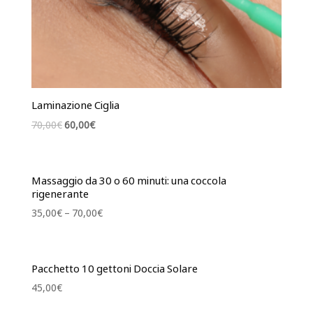
Laminazione Ciglia
Il
Il
70,00
€
60,00
€
prezzo
prezzo
originale
attuale
era:
è:
Massaggio da 30 o 60 minuti: una coccola
70,00€.
60,00€.
rigenerante
35,00
€
–
70,00
€
Pacchetto 10 gettoni Doccia Solare
45,00
€