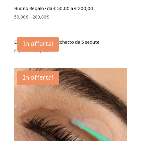
Buono Regalo · da € 50,00 a € 200,00
50,00
€
–
200,00
€
Epilazione Laser · Pacchetto da 5 sedute
In offerta!
63,00
€
–
405,00
€
In offerta!