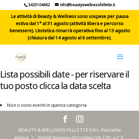
3425104662
info@beautyewellnessfellette.it
Le attività di Beauty & Wellness sono sospese per pausa
estiva dal 1° al 31 agosto (attività libera e percorso
benessere). L'estetica rimarrà operativa fino al 13 agosto
(chiusura dal 14 agosto al 6 settembre).
Lista possibili date - per riservare il
tuo posto clicca la data scelta
Non ci sono eventi in questa categoria
BEAUTY & WELLNESS FELLETTE S.R.L. Piazzetta
Albere, 2 - 36060 Romano d'Ezzelino (VI) | P.I.: e C.F.: