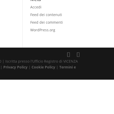
Accedi
Feed dei contenuti
Feed dei commenti
WordPress.org
| Iscritta presso l'Ufficio Registro di VICENZA
 |
Privacy Policy
|
Cookie Policy
|
Termini e