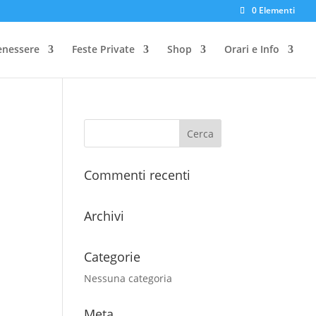
0 Elementi
enessere
Feste Private
Shop
Orari e Info
Commenti recenti
Archivi
Categorie
Nessuna categoria
Meta