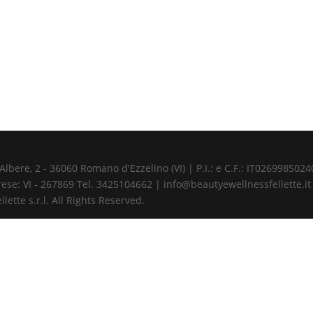
ere, 2 - 36060 Romano d'Ezzelino (VI) | P.I.: e C.F.: IT02699850240 
ese: VI - 267869 Tel. 3425104662 | info@beautyewellnessfellette.it
ette s.r.l. All Rights Reserved.