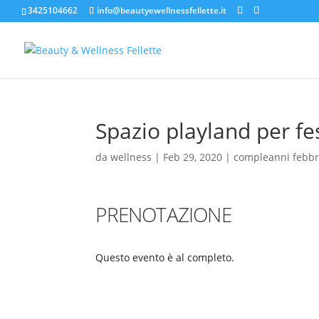
3425104662
info@beautyewellnessfellette.it
Spazio playland per fe
da
wellness
|
Feb 29, 2020
|
compleanni febbr
PRENOTAZIONE
Questo evento è al completo.