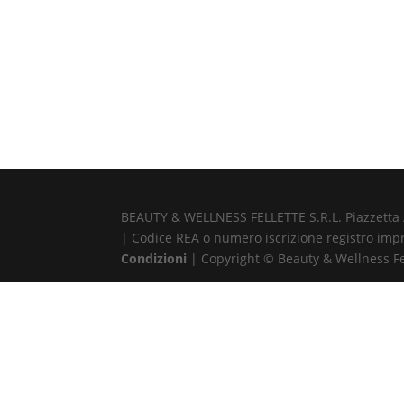
BEAUTY & WELLNESS FELLETTE S.R.L. Piazzetta Alb
| Codice REA o numero iscrizione registro impr
Condizioni
| Copyright © Beauty & Wellness Fell