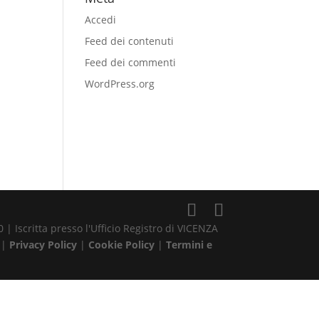
Accedi
Feed dei contenuti
Feed dei commenti
WordPress.org
| Iscritta presso l'Ufficio Registro di VICENZA
 |
Privacy Policy
|
Cookie Policy
|
Termini e