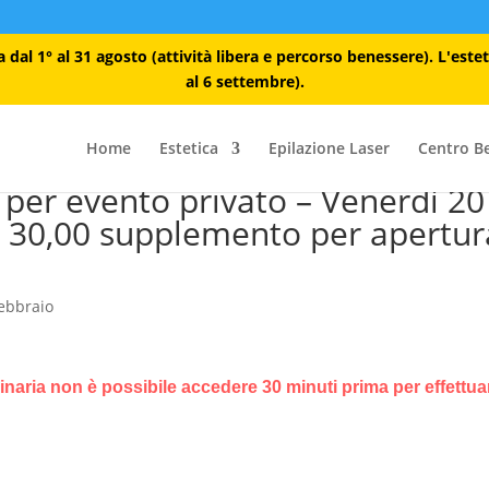
dal 1° al 31 agosto (attività libera e percorso benessere). L'este
al 6 settembre).
Home
Estetica
Epilazione Laser
Centro B
d per evento privato – Venerdì 20
€ 30,00 supplemento per apertur
ebbraio
dinaria non è possibile accedere 30 minuti prima per effettuar