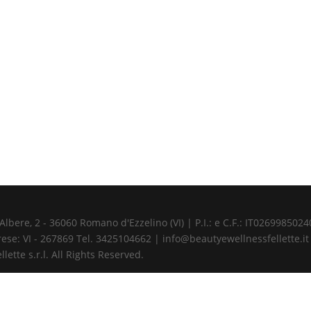
ere, 2 - 36060 Romano d'Ezzelino (VI) | P.I.: e C.F.: IT02699850240 
ese: VI - 267869 Tel. 3425104662 | info@beautyewellnessfellette.it
ette s.r.l. All Rights Reserved.