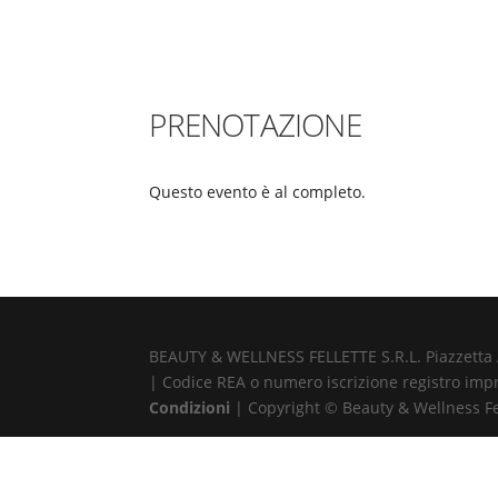
PRENOTAZIONE
Questo evento è al completo.
BEAUTY & WELLNESS FELLETTE S.R.L. Piazzetta Alb
| Codice REA o numero iscrizione registro impr
Condizioni
| Copyright © Beauty & Wellness Fell