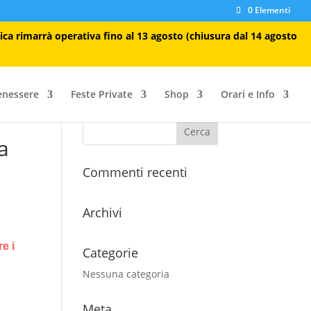
0 Elementi
tica rimarrà operativa fino al 13 agosto (chiusura dal 14 agosto
enessere
Feste Private
Shop
Orari e Info
a
Commenti recenti
Archivi
e i
Categorie
Nessuna categoria
Meta