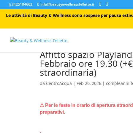
3425104662
info@beautyewellnessfellette.it
Le attività di Beauty & Wellness sono sospese per pausa estiva 
Affitto spazio Playlan
Febbraio ore 19.30 (+
straordinaria)
da
CentroAcqua
|
Feb 20, 2026
|
compleanni f
⚠ Per le feste in orario di apertura straor
preparativi.
.