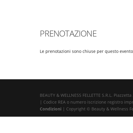
PRENOTAZIONE
Le prenotazioni sono chiuse per questo evento
BEAUTY & WELLNESS FELLETTE S.R.L. Piazzetta Alb
| Codice REA o numero iscrizione registro impr
Condizioni
| Copyright © Beauty & Wellness Fell