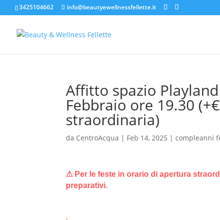
3425104662
info@beautyewellnessfellette.it
Affitto spazio Playlan
Febbraio ore 19.30 (+
straordinaria)
da
CentroAcqua
|
Feb 14, 2025
|
compleanni f
⚠ Per le feste in orario di apertura straor
preparativi.
.