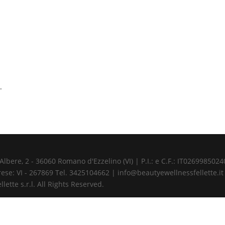
.
ere, 2 - 36060 Romano d'Ezzelino (VI) | P.I.: e C.F.: IT02699850240 
ese: VI - 267869 Tel. 3425104662 | info@beautyewellnessfellette.it
ette s.r.l. All Rights Reserved.