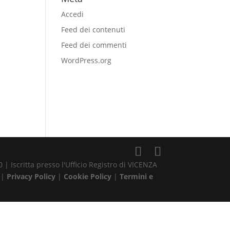
Accedi
Feed dei contenuti
Feed dei commenti
WordPress.org
| Iscritta presso l'Ufficio Registro di VICENZA
 |
Privacy Policy
|
Cookie Policy
|
Termini e