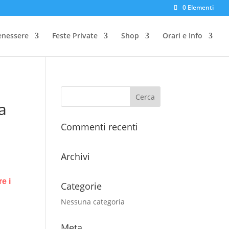
0 Elementi
enessere
Feste Private
Shop
Orari e Info
a
Commenti recenti
Archivi
e i
Categorie
Nessuna categoria
Meta