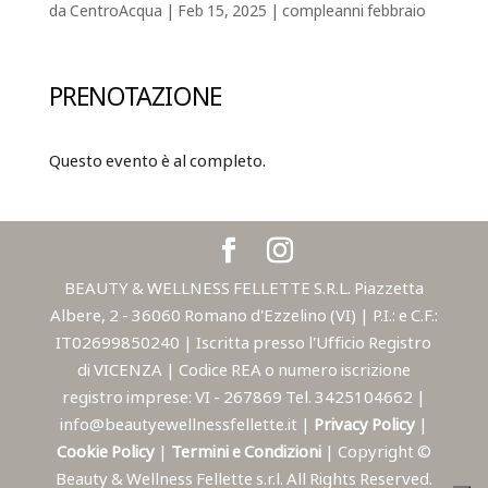
da
CentroAcqua
|
Feb 15, 2025
|
compleanni febbraio
PRENOTAZIONE
Questo evento è al completo.
BEAUTY & WELLNESS FELLETTE S.R.L. Piazzetta
Albere, 2 - 36060 Romano d'Ezzelino (VI) | P.I.: e C.F.:
IT02699850240 | Iscritta presso l'Ufficio Registro
di VICENZA | Codice REA o numero iscrizione
registro imprese: VI - 267869 Tel. 3425104662 |
info@beautyewellnessfellette.it |
Privacy Policy
|
Cookie Policy
|
Termini e Condizioni
| Copyright ©
Beauty & Wellness Fellette s.r.l. All Rights Reserved.