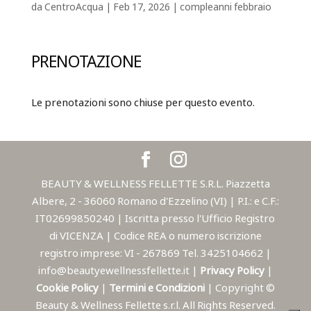
da
CentroAcqua
|
Feb 17, 2026
|
compleanni febbraio
PRENOTAZIONE
Le prenotazioni sono chiuse per questo evento.
BEAUTY & WELLNESS FELLETTE S.R.L. Piazzetta
Albere, 2 - 36060 Romano d'Ezzelino (VI) | P.I.: e C.F.:
IT02699850240 | Iscritta presso l'Ufficio Registro
di VICENZA | Codice REA o numero iscrizione
registro imprese: VI - 267869 Tel. 3425104662 |
info@beautyewellnessfellette.it |
Privacy Policy
|
Cookie Policy
|
Termini e Condizioni
| Copyright ©
Beauty & Wellness Fellette s.r.l. All Rights Reserved.