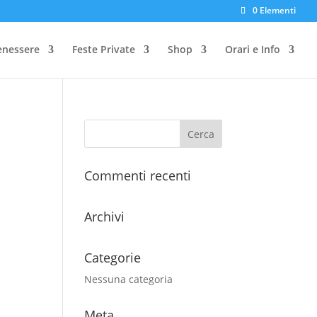
0 Elementi
enessere
Feste Private
Shop
Orari e Info
Commenti recenti
Archivi
Categorie
Nessuna categoria
Meta