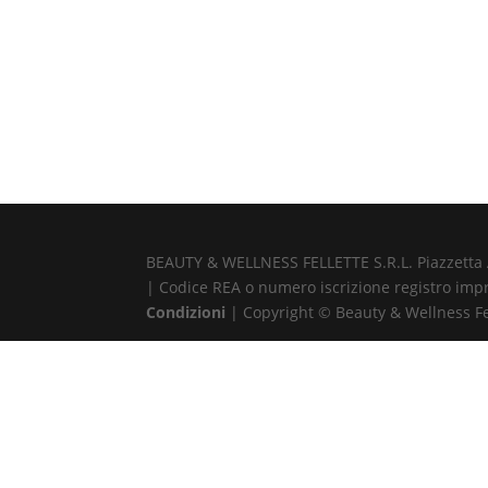
BEAUTY & WELLNESS FELLETTE S.R.L. Piazzetta Alb
| Codice REA o numero iscrizione registro impr
Condizioni
| Copyright © Beauty & Wellness Fell