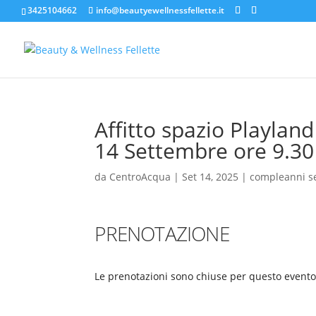
3425104662
info@beautyewellnessfellette.it
Affitto spazio Playlan
14 Settembre ore 9.30
da
CentroAcqua
|
Set 14, 2025
|
compleanni s
PRENOTAZIONE
Le prenotazioni sono chiuse per questo evento