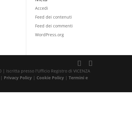
Accedi
Feed dei contenuti
Feed dei commenti
WordPress.org
| Iscritta presso l'Ufficio Registro di VICENZA
 |
Privacy Policy
|
Cookie Policy
|
Termini e