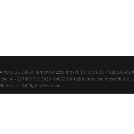
ere, 2 - 36060 Romano d'Ezzelino (VI) | P.I.: e C.F.: IT02699850240 
ese: VI - 267869 Tel. 3425104662 | info@beautyewellnessfellette.it
ette s.r.l. All Rights Reserved.