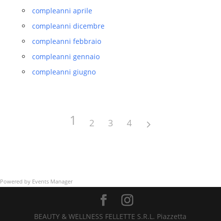
compleanni aprile
compleanni dicembre
compleanni febbraio
compleanni gennaio
compleanni giugno
1
2
3
4
Powered by
Events Manager
BEAUTY & WELLNESS FELLETTE S.R.L. Piazzetta