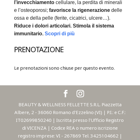
l’invecchiamento
cellulare, la perdita di minerali
e l’osteoporosi;
favorisce la rigenerazione
delle
ossa e della pelle (ferite, cicatrici, ulcere…).
Riduce i dolori articolari.
Stimola il sistema
immunitario.
Scopri di più
PRENOTAZIONE
Le prenotazioni sono chiuse per questo evento.
BEAUTY & WELLNESS FELLETTE S.R.L. Piazzetta
Albere, 2 - 36060 Romano d'Ezzelino (VI) | P.I.: e C.F.:
IT02699850240 | Iscritta presso l'Ufficio Registro
di VICENZA | Codice REA o numero iscrizione
registro imprese: VI - 267869 Tel. 3425104662 |