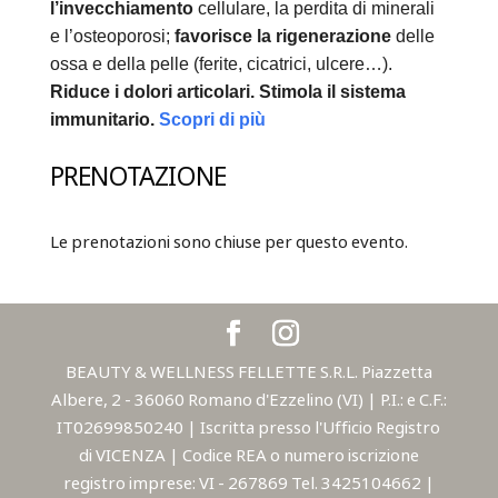
l’invecchiamento
cellulare, la perdita di minerali
e l’osteoporosi;
favorisce la rigenerazione
delle
ossa e della pelle (ferite, cicatrici, ulcere…).
Riduce i dolori articolari.
Stimola il sistema
immunitario.
Scopri di più
PRENOTAZIONE
Le prenotazioni sono chiuse per questo evento.
BEAUTY & WELLNESS FELLETTE S.R.L. Piazzetta
Albere, 2 - 36060 Romano d'Ezzelino (VI) | P.I.: e C.F.:
IT02699850240 | Iscritta presso l'Ufficio Registro
di VICENZA | Codice REA o numero iscrizione
registro imprese: VI - 267869 Tel. 3425104662 |