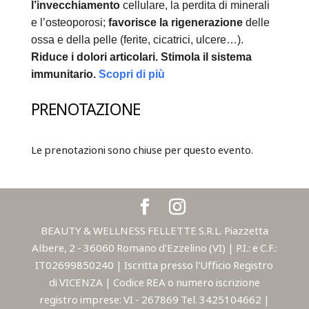
l’invecchiamento
cellulare, la perdita di minerali
e l’osteoporosi;
favorisce la rigenerazione
delle
ossa e della pelle (ferite, cicatrici, ulcere…).
Riduce i dolori articolari.
Stimola il sistema
immunitario.
Scopri di più
PRENOTAZIONE
Le prenotazioni sono chiuse per questo evento.
BEAUTY & WELLNESS FELLETTE S.R.L. Piazzetta
Albere, 2 - 36060 Romano d'Ezzelino (VI) | P.I.: e C.F.:
IT02699850240 | Iscritta presso l'Ufficio Registro
di VICENZA | Codice REA o numero iscrizione
registro imprese: VI - 267869 Tel. 3425104662 |