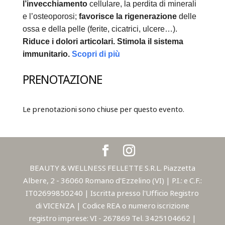
l’invecchiamento
cellulare, la perdita di minerali
e l’osteoporosi;
favorisce la rigenerazione
delle
ossa e della pelle (ferite, cicatrici, ulcere…).
Riduce i dolori articolari.
Stimola il sistema
immunitario.
Scopri di più
PRENOTAZIONE
Le prenotazioni sono chiuse per questo evento.
BEAUTY & WELLNESS FELLETTE S.R.L. Piazzetta
Albere, 2 - 36060 Romano d'Ezzelino (VI) | P.I.: e C.F.:
IT02699850240 | Iscritta presso l'Ufficio Registro
di VICENZA | Codice REA o numero iscrizione
registro imprese: VI - 267869 Tel. 3425104662 |