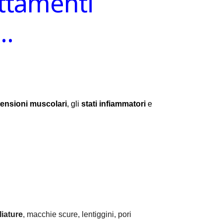
attamenti
e…
tensioni muscolari
, gli
stati infiammatori
e
iature
, macchie scure, lentiggini, pori