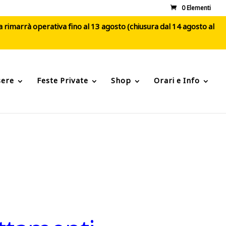
0 Elementi
ca rimarrà operativa fino al 13 agosto (chiusura dal 14 agosto al
sere
Feste Private
Shop
Orari e Info