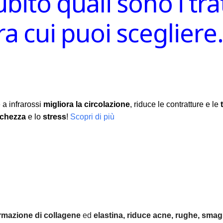
ubito quali sono i tr
ra cui puoi sceglier
 a infrarossi
migliora la circolazione
, riduce le contratture e le
nchezza
e lo
stress
!
Scopri di più
rmazione di collagene
ed
elastina, r
iduce acne, rughe, smagl