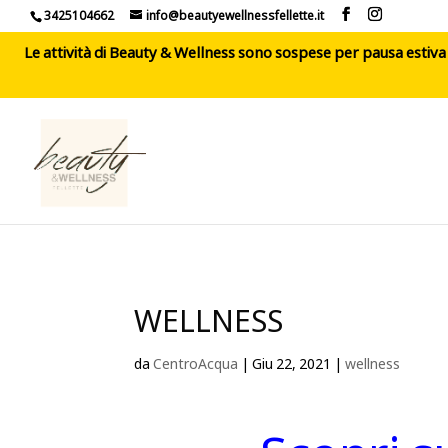
3425104662
info@beautyewellnessfellette.it
Le attività di Beauty & Wellness sono sospese per pausa estiva d
WELLNESS
da
CentroAcqua
|
Giu 22, 2021
|
wellness