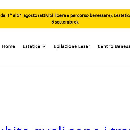
al 1° al 31 agosto (attività libera e percorso benessere). L'esteti
6 settembre).
Home
Estetica
Epilazione Laser
Centro Benes