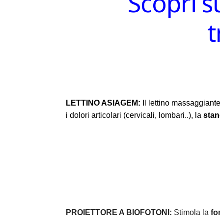
Scopri s
t
LETTINO ASIAGEM:
Il lettino massaggiante
i dolori articolari (cervicali, lombari..), la
sta
PROIETTORE A BIOFOTONI:
Stimola la
fo