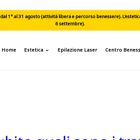
al 1° al 31 agosto (attività libera e percorso benessere). L'esteti
6 settembre).
Home
Estetica
Epilazione Laser
Centro Benes