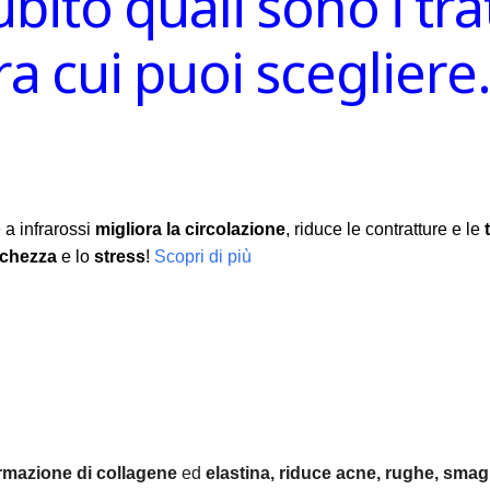
ubito quali sono i tr
ra cui puoi sceglier
 a infrarossi
migliora la circolazione
, riduce le contratture e le
nchezza
e lo
stress
!
Scopri di più
rmazione di collagene
ed
elastina, r
iduce acne, rughe, smagl