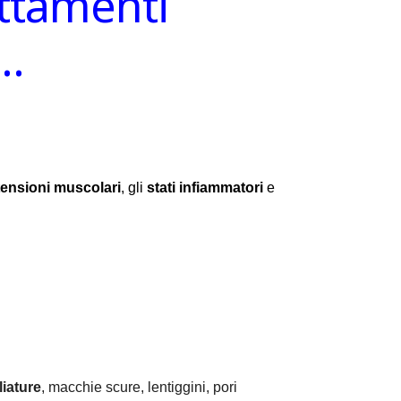
attamenti
e…
tensioni muscolari
, gli
stati infiammatori
e
iature
, macchie scure, lentiggini, pori