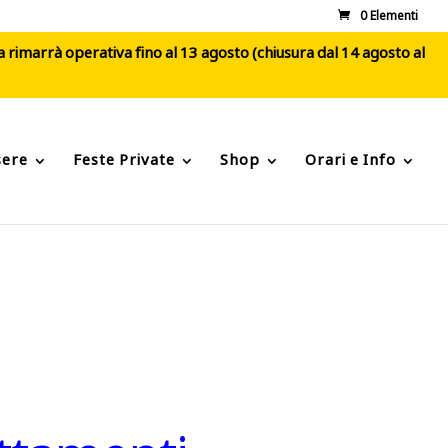
0 Elementi
ca rimarrà operativa fino al 13 agosto (chiusura dal 14 agosto al
sere
Feste Private
Shop
Orari e Info