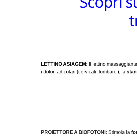
Scopri s
t
LETTINO ASIAGEM:
Il lettino massaggiante
i dolori articolari (cervicali, lombari..), la
sta
PROIETTORE A BIOFOTONI:
Stimola la
fo