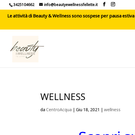
3425104662
info@beautyewellnessfellette.it
Le attività di Beauty & Wellness sono sospese per pausa estiva d
WELLNESS
da
CentroAcqua
|
Giu 18, 2021
|
wellness