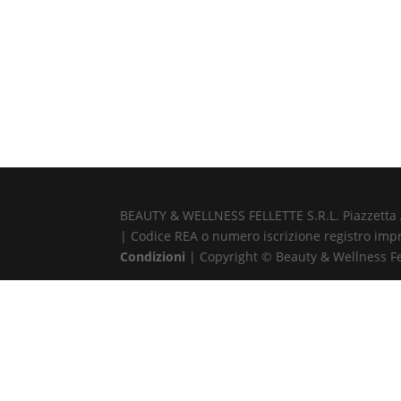
BEAUTY & WELLNESS FELLETTE S.R.L. Piazzetta Alb
| Codice REA o numero iscrizione registro impr
Condizioni
| Copyright © Beauty & Wellness Fell