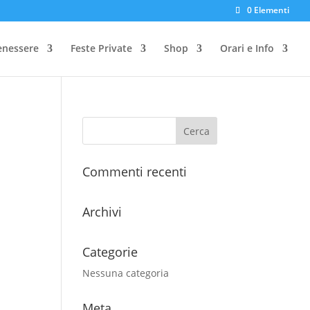
0 Elementi
enessere
Feste Private
Shop
Orari e Info
Commenti recenti
Archivi
Categorie
Nessuna categoria
Meta