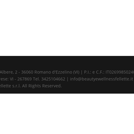
ere, 2 - 36060 Romano d'Ezzelino (VI) | P.I.: e C.F.: IT02699850240 
ese: VI - 267869 Tel. 3425104662 | info@beautyewellnessfellette.it
ette s.r.l. All Rights Reserved.