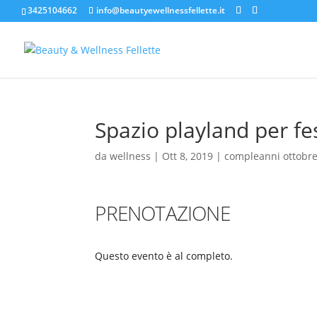
3425104662
info@beautyewellnessfellette.it
Spazio playland per fe
da
wellness
|
Ott 8, 2019
|
compleanni ottobr
PRENOTAZIONE
Questo evento è al completo.