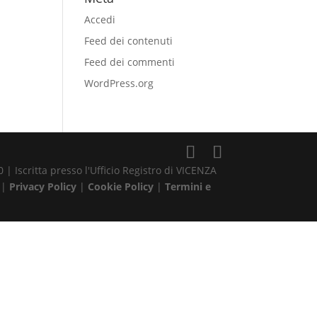
Accedi
Feed dei contenuti
Feed dei commenti
WordPress.org
| Iscritta presso l'Ufficio Registro di VICENZA
 |
Privacy Policy
|
Cookie Policy
|
Termini e