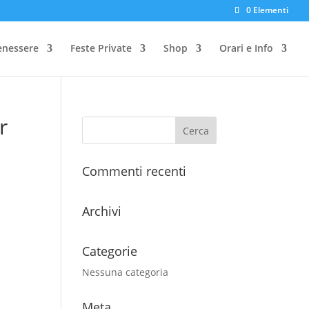
0 Elementi
enessere
Feste Private
Shop
Orari e Info
r
Commenti recenti
Archivi
Categorie
Nessuna categoria
Meta