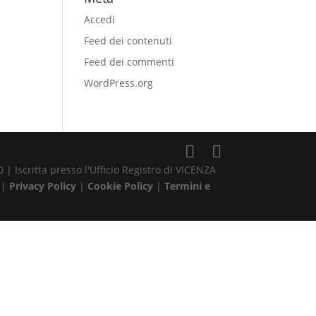
Accedi
Feed dei contenuti
Feed dei commenti
WordPress.org
| Iscritta presso l'Ufficio Registro di VICENZA
 |
Privacy Policy
|
Cookie Policy
|
Termini e