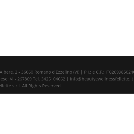
ere, 2 - 36060 Romano d'Ezzelino (VI) | P.I.: e C.F.: IT02699850240 
ese: VI - 267869 Tel. 3425104662 | info@beautyewellnessfellette.it
ette s.r.l. All Rights Reserved.