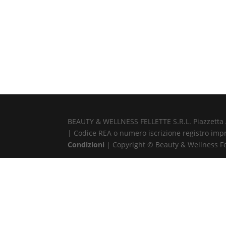
BEAUTY & WELLNESS FELLETTE S.R.L. Piazzetta Alb
| Codice REA o numero iscrizione registro impr
Condizioni
| Copyright © Beauty & Wellness Fell