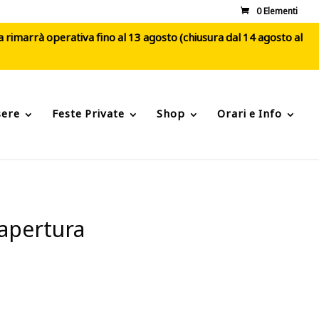
0 Elementi
ca rimarrà operativa fino al 13 agosto (chiusura dal 14 agosto al
sere
Feste Private
Shop
Orari e Info
 apertura