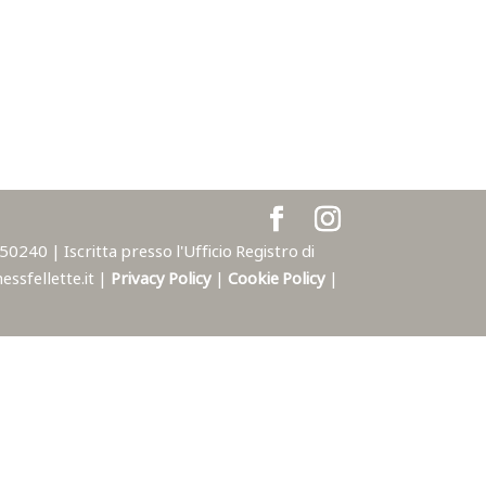
240 | Iscritta presso l'Ufficio Registro di
ssfellette.it |
Privacy Policy
|
Cookie Policy
|