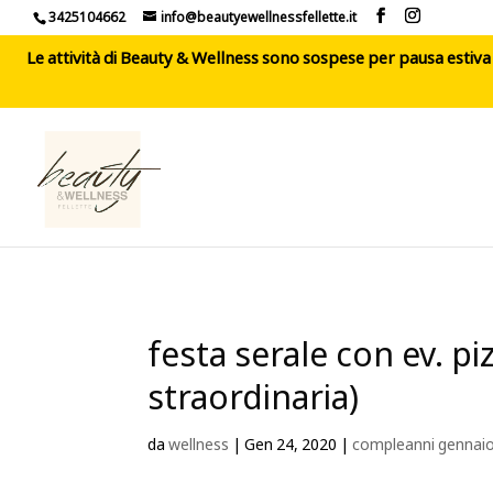
3425104662
info@beautyewellnessfellette.it
Le attività di Beauty & Wellness sono sospese per pausa estiva d
festa serale con ev. p
straordinaria)
da
wellness
|
Gen 24, 2020
|
compleanni gennai