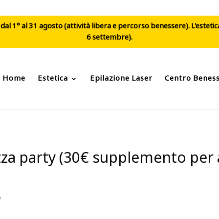
al 1° al 31 agosto (attività libera e percorso benessere). L'esteti
6 settembre).
Home
Estetica
Epilazione Laser
Centro Benes
izza party (30€ supplemento per
o