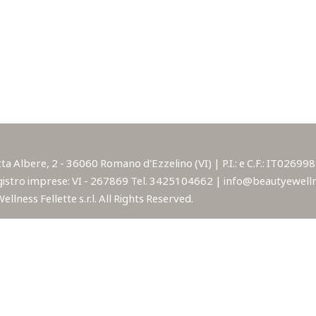
lbere, 2 - 36060 Romano d'Ezzelino (VI) | P.I.: e C.F.: IT02699850
istro imprese: VI - 267869 Tel. 3425104662 | info@beautyewellne
lness Fellette s.r.l. All Rights Reserved.