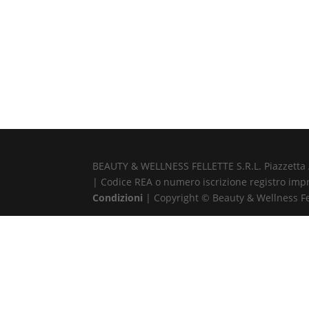
BEAUTY & WELLNESS FELLETTE S.R.L. Piazzetta Alb
| Codice REA o numero iscrizione registro impr
Condizioni
| Copyright © Beauty & Wellness Fell