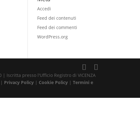
Accedi
Feed dei contenuti
Feed dei commenti
WordPress.org
| Iscritta presso l'Ufficio Registro di VICENZA
 |
Privacy Policy
|
Cookie Policy
|
Termini e