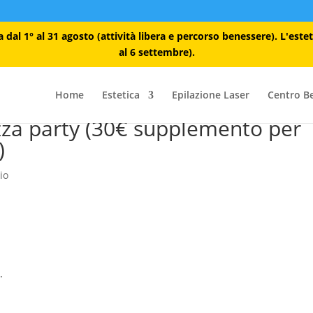
dal 1° al 31 agosto (attività libera e percorso benessere). L'este
al 6 settembre).
Home
Estetica
Epilazione Laser
Centro B
izza party (30€ supplemento per
)
io
.