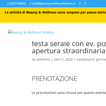
3425104662
info@beautyewellnessfellette.it
Le attività di Beauty & Wellness sono sospese per pausa estiva 
festa serale con ev. p
apertura straordinaria
da
wellness
|
Gen 5, 2020
|
compleanni genna
PRENOTAZIONE
Le prenotazioni sono chiuse per questo evento