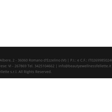
ere, 2 - 36060 Romano d'Ezzelino (VI) | P.I.: e C.F.: IT02699850240 
ese: VI - 267869 Tel. 3425104662 | info@beautyewellnessfellette.it
ette s.r.l. All Rights Reserved.