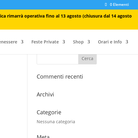
0 Elementi
tica rimarrà operativa fino al 13 agosto (chiusura dal 14 agosto
enessere
Feste Private
Shop
Orari e Info
Commenti recenti
Archivi
Categorie
Nessuna categoria
Meta