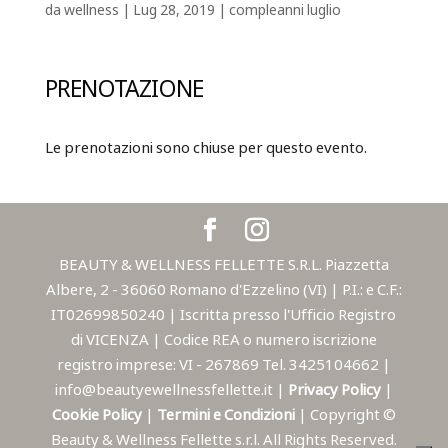
da
wellness
|
Lug 28, 2019
|
compleanni luglio
PRENOTAZIONE
Le prenotazioni sono chiuse per questo evento.
BEAUTY & WELLNESS FELLETTE S.R.L. Piazzetta
Albere, 2 - 36060 Romano d'Ezzelino (VI) | P.I.: e C.F.:
IT02699850240 | Iscritta presso l'Ufficio Registro
di VICENZA | Codice REA o numero iscrizione
registro imprese: VI - 267869 Tel. 3425104662 |
info@beautyewellnessfellette.it |
Privacy Policy
|
Cookie Policy
|
Termini e Condizioni
| Copyright ©
Beauty & Wellness Fellette s.r.l. All Rights Reserved.