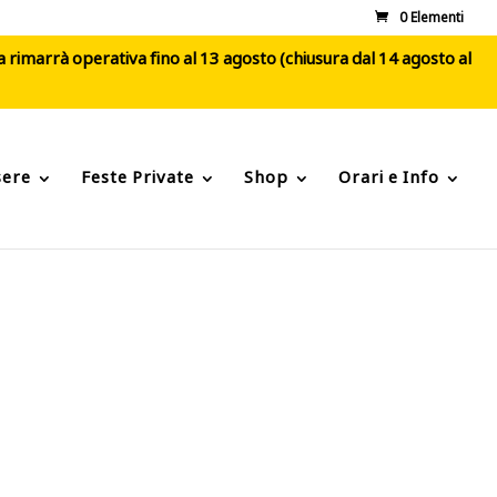
0 Elementi
ca rimarrà operativa fino al 13 agosto (chiusura dal 14 agosto al
sere
Feste Private
Shop
Orari e Info