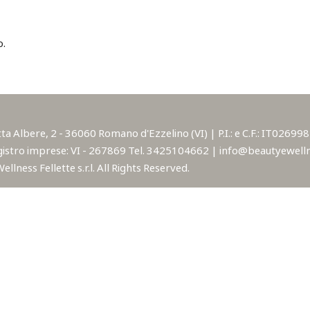
o.
lbere, 2 - 36060 Romano d'Ezzelino (VI) | P.I.: e C.F.: IT02699850
istro imprese: VI - 267869 Tel. 3425104662 | info@beautyewellne
lness Fellette s.r.l. All Rights Reserved.