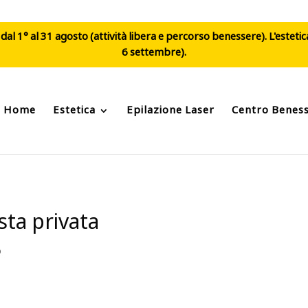
al 1° al 31 agosto (attività libera e percorso benessere). L'esteti
6 settembre).
Home
Estetica
Epilazione Laser
Centro Benes
sta privata
o