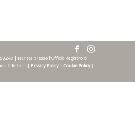
240 | Iscritta presso l'Ufficio Registro di
ssfellette.it |
Privacy Policy
|
Cookie Policy
|