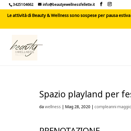
3425104662
info@beautyewellnessfellette.it
Le attività di Beauty & Wellness sono sospese per pausa estiva d
Spazio playland per fe
da
wellness
|
Mag 28, 2020
|
compleanni maggi