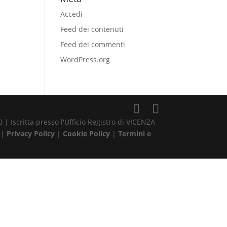
Accedi
Feed dei contenuti
Feed dei commenti
WordPress.org
| Iscritta presso l'Ufficio Registro di VICENZA
 |
Privacy Policy
|
Cookie Policy
|
Termini e