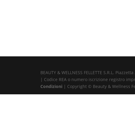
BEAUTY & WELLNESS FELLETTE S.R.L. Piazzetta Alb
| Codice REA o numero iscrizione registro impr
Condizioni
| Copyright © Beauty & Wellness Fell