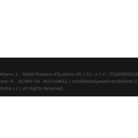
ere, 2 - 36060 Romano d'Ezzelino (VI) | P.I.: e C.F.: IT02699850240 
ese: VI - 267869 Tel. 3425104662 | info@beautyewellnessfellette.it
ette s.r.l. All Rights Reserved.