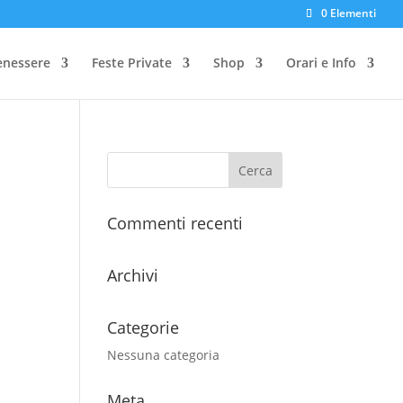
0 Elementi
enessere
Feste Private
Shop
Orari e Info
Commenti recenti
Archivi
Categorie
Nessuna categoria
Meta