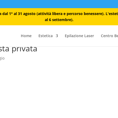
dal 1° al 31 agosto (attività libera e percorso benessere). L'este
al 6 settembre).
Home
Estetica
Epilazione Laser
Centro B
sta privata
gio