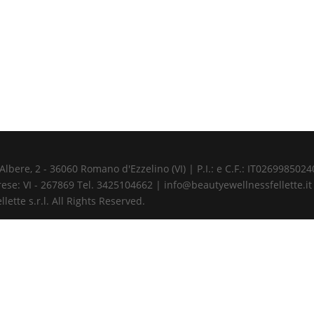
ere, 2 - 36060 Romano d'Ezzelino (VI) | P.I.: e C.F.: IT02699850240 
ese: VI - 267869 Tel. 3425104662 | info@beautyewellnessfellette.it
ette s.r.l. All Rights Reserved.