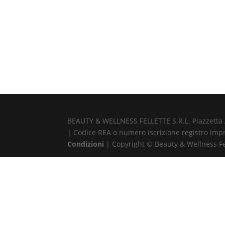
BEAUTY & WELLNESS FELLETTE S.R.L. Piazzetta Alb
| Codice REA o numero iscrizione registro impr
Condizioni
| Copyright © Beauty & Wellness Fell