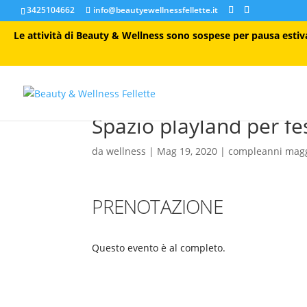
3425104662
info@beautyewellnessfellette.it
Le attività di Beauty & Wellness sono sospese per pausa estiva 
Spazio playland per fe
da
wellness
|
Mag 19, 2020
|
compleanni mag
PRENOTAZIONE
Questo evento è al completo.