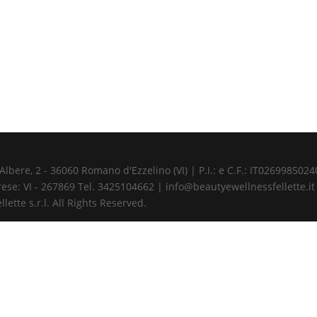
ere, 2 - 36060 Romano d'Ezzelino (VI) | P.I.: e C.F.: IT02699850240 
ese: VI - 267869 Tel. 3425104662 | info@beautyewellnessfellette.it
ette s.r.l. All Rights Reserved.