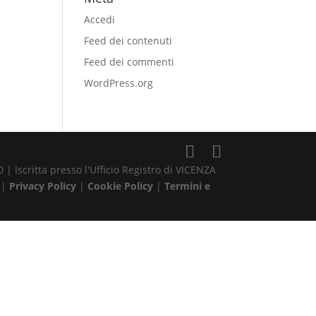
Accedi
Feed dei contenuti
Feed dei commenti
WordPress.org
| Iscritta presso l'Ufficio Registro di VICENZA
 |
Privacy Policy
|
Cookie Policy
|
Termini e