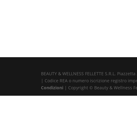
BEAUTY & WELLNESS FELLETTE S.R.L. Piazzetta Alb
| Codice REA o numero iscrizione registro impr
Condizioni
| Copyright © Beauty & Wellness Fell