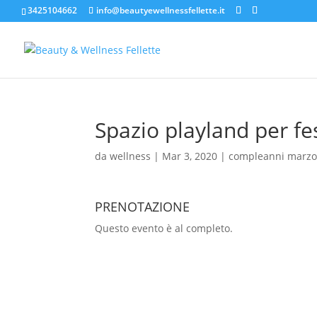
3425104662
info@beautyewellnessfellette.it
Spazio playland per fe
da
wellness
|
Mar 3, 2020
|
compleanni marz
PRENOTAZIONE
Questo evento è al completo.