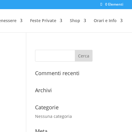
0 Elementi
enessere
Feste Private
Shop
Orari e Info
Commenti recenti
Archivi
Categorie
Nessuna categoria
Meta