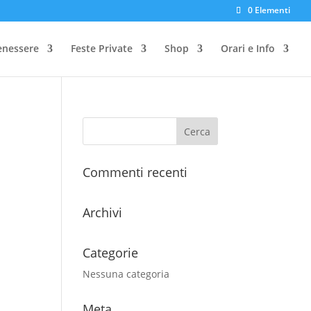
0 Elementi
enessere
Feste Private
Shop
Orari e Info
Commenti recenti
Archivi
Categorie
Nessuna categoria
Meta