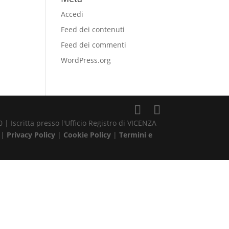
Accedi
Feed dei contenuti
Feed dei commenti
WordPress.org
| Iscritta presso l'Ufficio Registro di VICENZA
 |
Privacy Policy
|
Cookie Policy
|
Termini e