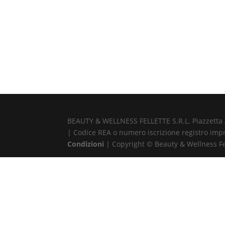
BEAUTY & WELLNESS FELLETTE S.R.L. Piazzetta Alb
| Codice REA o numero iscrizione registro impr
Condizioni
| Copyright © Beauty & Wellness Fell