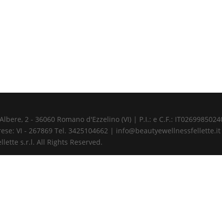
ere, 2 - 36060 Romano d'Ezzelino (VI) | P.I.: e C.F.: IT02699850240 
ese: VI - 267869 Tel. 3425104662 | info@beautyewellnessfellette.it
ette s.r.l. All Rights Reserved.