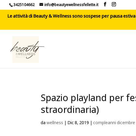
3425104662
info@beautyewellnessfellette.it
Le attività di Beauty & Wellness sono sospese per pausa estiva d
Spazio playland per f
straordinaria)
da
wellness
|
Dic 8, 2019
|
compleanni dicembre