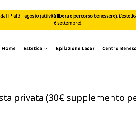
al 1° al 31 agosto (attività libera e percorso benessere). L'esteti
6 settembre).
Home
Estetica
Epilazione Laser
Centro Benes
esta privata (30€ supplemento p