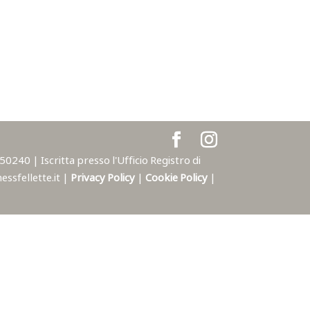
240 | Iscritta presso l'Ufficio Registro di
ssfellette.it |
Privacy Policy
|
Cookie Policy
|