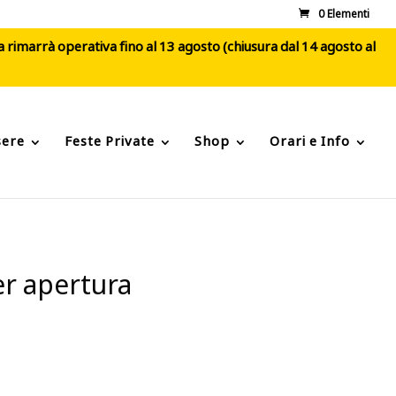
0 Elementi
ca rimarrà operativa fino al 13 agosto (chiusura dal 14 agosto al
sere
Feste Private
Shop
Orari e Info
er apertura