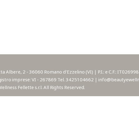
lbere, 2 - 36060 Romano d'Ezzelino (VI) | P.I.: e C.F.: IT02699850
istro imprese: VI - 267869 Tel. 3425104662 | info@beautyewellne
lness Fellette s.r.l. All Rights Reserved.