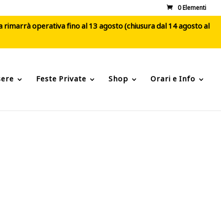
0 Elementi
ca rimarrà operativa fino al 13 agosto (chiusura dal 14 agosto al
sere
Feste Private
Shop
Orari e Info