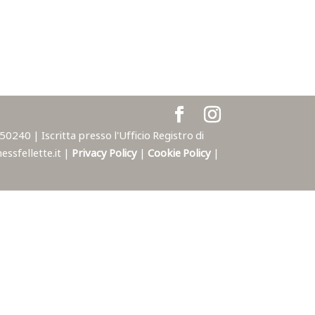
240 | Iscritta presso l'Ufficio Registro di
ssfellette.it |
Privacy Policy
|
Cookie Policy
|