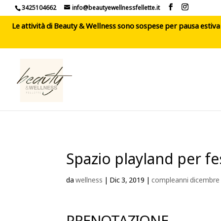
3425104662
info@beautyewellnessfellette.it
Le attività di Beauty & Wellness sono sospese per pausa estiva d
Spazio playland per fe
da
wellness
|
Dic 3, 2019
|
compleanni dicembre