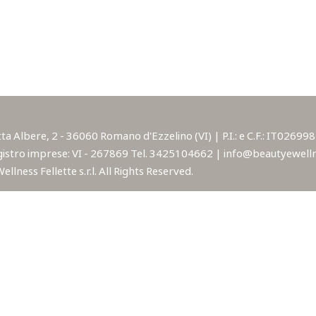
lbere, 2 - 36060 Romano d'Ezzelino (VI) | P.I.: e C.F.: IT02699850
istro imprese: VI - 267869 Tel. 3425104662 | info@beautyewellne
lness Fellette s.r.l. All Rights Reserved.