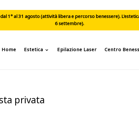
al 1° al 31 agosto (attività libera e percorso benessere). L'esteti
6 settembre).
Home
Estetica
Epilazione Laser
Centro Benes
sta privata