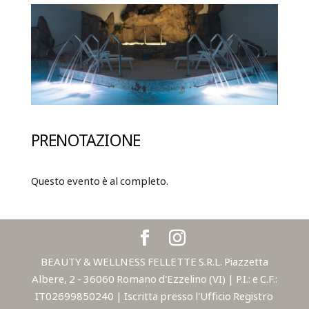
PRENOTAZIONE
Questo evento è al completo.
BEAUTY & WELLNESS FELLETTE S.R.L. Piazzetta
Albere, 2 - 36060 Romano d'Ezzelino (VI) | P.I.: e C.F.:
IT02699850240 | Iscritta presso l'Ufficio Registro