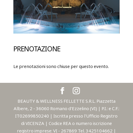
PRENOTAZIONE
Le prenotazioni sono chiuse per questo evento.
BEAUTY & WELLNESS FELLETTE S.R.L. Piazzetta
Albere, 2 - 36060 Romano d'Ezzelino (VI) | P.I.: e C.F.:
IT02699850240 | Iscritta presso l'Ufficio Registro
di VICENZA | Codice REA o numero iscrizione
registro imprese: VI - 267869 Tel. 3425104662 |