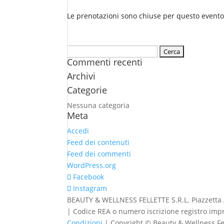
Le prenotazioni sono chiuse per questo evento
Ricerca
Commenti recenti
per:
Archivi
Categorie
Nessuna categoria
Meta
Accedi
Feed dei contenuti
Feed dei commenti
WordPress.org
Facebook
Instagram
BEAUTY & WELLNESS FELLETTE S.R.L. Piazzetta Alb
| Codice REA o numero iscrizione registro impr
Condizioni
| Copyright © Beauty & Wellness Fell