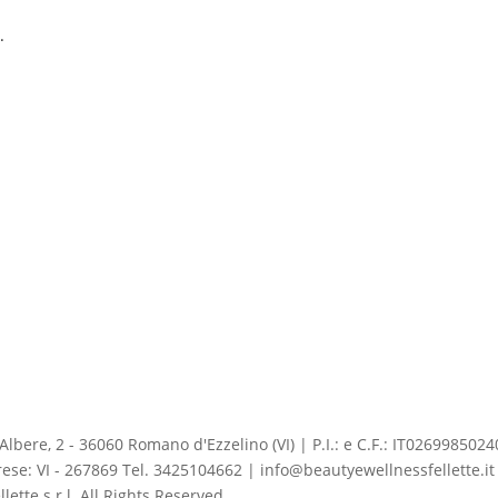
.
ere, 2 - 36060 Romano d'Ezzelino (VI) | P.I.: e C.F.: IT02699850240 
ese: VI - 267869 Tel. 3425104662 | info@beautyewellnessfellette.it
ette s.r.l. All Rights Reserved.