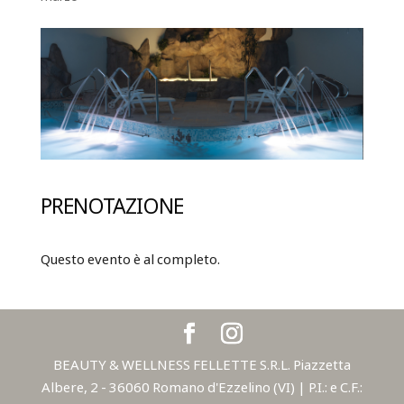
PRENOTAZIONE
Questo evento è al completo.
BEAUTY & WELLNESS FELLETTE S.R.L. Piazzetta
Albere, 2 - 36060 Romano d'Ezzelino (VI) | P.I.: e C.F.: