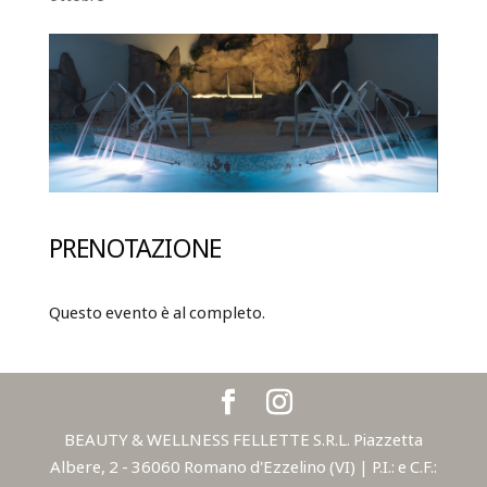
PRENOTAZIONE
Questo evento è al completo.
BEAUTY & WELLNESS FELLETTE S.R.L. Piazzetta
Albere, 2 - 36060 Romano d'Ezzelino (VI) | P.I.: e C.F.: