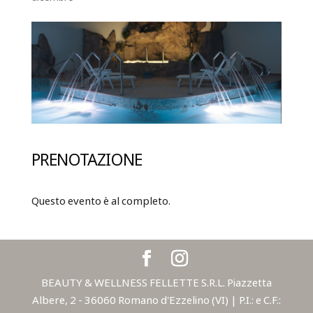
PRENOTAZIONE
Questo evento è al completo.
BEAUTY & WELLNESS FELLETTE S.R.L. Piazzetta
Albere, 2 - 36060 Romano d'Ezzelino (VI) | P.I.: e C.F.: