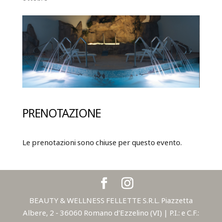
PRENOTAZIONE
Le prenotazioni sono chiuse per questo evento.
BEAUTY & WELLNESS FELLETTE S.R.L. Piazzetta
Albere, 2 - 36060 Romano d'Ezzelino (VI) | P.I.: e C.F.: