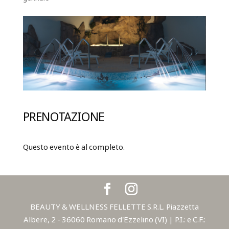
PRENOTAZIONE
Questo evento è al completo.
BEAUTY & WELLNESS FELLETTE S.R.L. Piazzetta
Albere, 2 - 36060 Romano d'Ezzelino (VI) | P.I.: e C.F.: