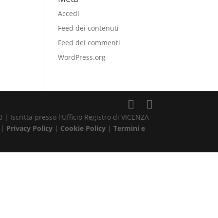
Accedi
Feed dei contenuti
Feed dei commenti
WordPress.org
| Iscritta presso l'Ufficio Registro di VICENZA
 |
Privacy Policy
|
Cookie Policy
|
Termini e