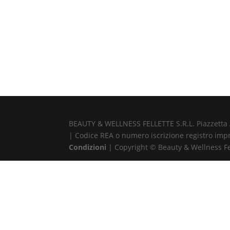
BEAUTY & WELLNESS FELLETTE S.R.L. Piazzetta Alb
| Codice REA o numero iscrizione registro impr
Condizioni
| Copyright © Beauty & Wellness Fell