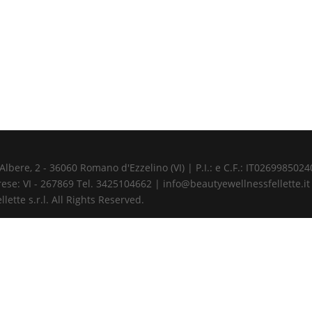
ere, 2 - 36060 Romano d'Ezzelino (VI) | P.I.: e C.F.: IT02699850240 
ese: VI - 267869 Tel. 3425104662 | info@beautyewellnessfellette.it
ette s.r.l. All Rights Reserved.