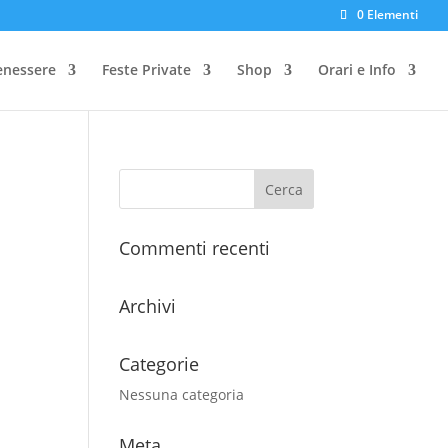
0 Elementi
enessere
Feste Private
Shop
Orari e Info
Commenti recenti
Archivi
Categorie
Nessuna categoria
Meta