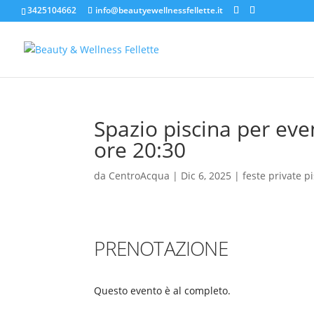
3425104662
info@beautyewellnessfellette.it
Spazio piscina per ev
ore 20:30
da
CentroAcqua
|
Dic 6, 2025
|
feste private 
PRENOTAZIONE
Questo evento è al completo.