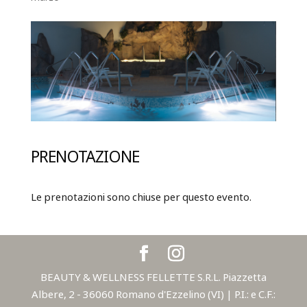
PRENOTAZIONE
Le prenotazioni sono chiuse per questo evento.
BEAUTY & WELLNESS FELLETTE S.R.L. Piazzetta
Albere, 2 - 36060 Romano d'Ezzelino (VI) | P.I.: e C.F.: