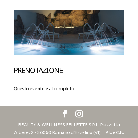
PRENOTAZIONE
Questo evento è al completo.
BEAUTY & WELLNESS FELLETTE S.R.L. Piazzetta
Albere, 2 - 36060 Romano d'Ezzelino (VI) | P.I.: e C.F.: