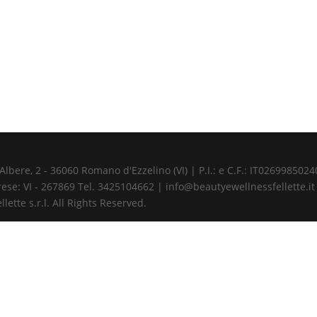
ere, 2 - 36060 Romano d'Ezzelino (VI) | P.I.: e C.F.: IT02699850240 
ese: VI - 267869 Tel. 3425104662 | info@beautyewellnessfellette.it
ette s.r.l. All Rights Reserved.