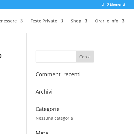
0 Elementi
enessere
Feste Private
Shop
Orari e Info
o
Commenti recenti
Archivi
Categorie
Nessuna categoria
Meta