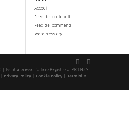
Accedi
Feed dei contenuti
Feed dei commenti
WordPress.org
| Iscritta presso l'Ufficio Registro di VICENZA
 |
Privacy Policy
|
Cookie Policy
|
Termini e