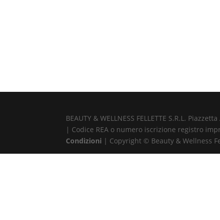
BEAUTY & WELLNESS FELLETTE S.R.L. Piazzetta Alb
| Codice REA o numero iscrizione registro impr
Condizioni
| Copyright © Beauty & Wellness Fell