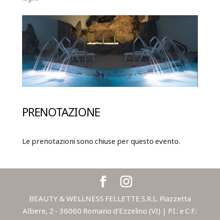
PRENOTAZIONE
Le prenotazioni sono chiuse per questo evento.
BEAUTY & WELLNESS FELLETTE S.R.L. Piazzetta
Albere, 2 - 36060 Romano d'Ezzelino (VI) | P.I.: e C.F.: