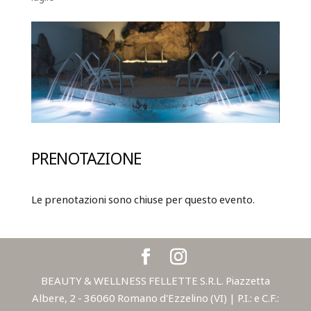
PRENOTAZIONE
Le prenotazioni sono chiuse per questo evento.
BEAUTY & WELLNESS FELLETTE S.R.L. Piazzetta
Albere, 2 - 36060 Romano d'Ezzelino (VI) | P.I.: e C.F.: