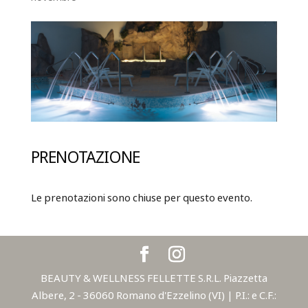
PRENOTAZIONE
Le prenotazioni sono chiuse per questo evento.
BEAUTY & WELLNESS FELLETTE S.R.L. Piazzetta
Albere, 2 - 36060 Romano d'Ezzelino (VI) | P.I.: e C.F.: