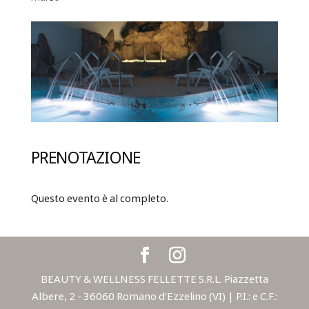
PRENOTAZIONE
Questo evento è al completo.
BEAUTY & WELLNESS FELLETTE S.R.L. Piazzetta
Albere, 2 - 36060 Romano d'Ezzelino (VI) | P.I.: e C.F.: