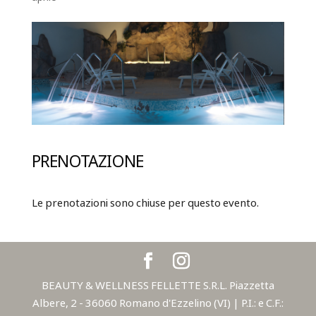
PRENOTAZIONE
Le prenotazioni sono chiuse per questo evento.
BEAUTY & WELLNESS FELLETTE S.R.L. Piazzetta
Albere, 2 - 36060 Romano d'Ezzelino (VI) | P.I.: e C.F.: