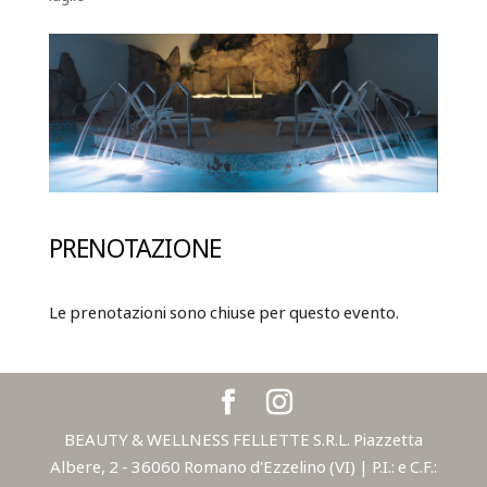
PRENOTAZIONE
Le prenotazioni sono chiuse per questo evento.
BEAUTY & WELLNESS FELLETTE S.R.L. Piazzetta
Albere, 2 - 36060 Romano d'Ezzelino (VI) | P.I.: e C.F.: