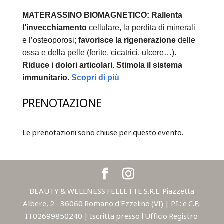
MATERASSINO BIOMAGNETICO:
Rallenta
l’invecchiamento
cellulare, la perdita di minerali
e l’osteoporosi;
favorisce la rigenerazione
delle
ossa e della pelle (ferite, cicatrici, ulcere…).
Riduce i dolori articolari.
Stimola il sistema
immunitario.
Scopri di più
PRENOTAZIONE
Le prenotazioni sono chiuse per questo evento.
BEAUTY & WELLNESS FELLETTE S.R.L. Piazzetta
Albere, 2 - 36060 Romano d'Ezzelino (VI) | P.I.: e C.F.:
IT02699850240 | Iscritta presso l'Ufficio Registro