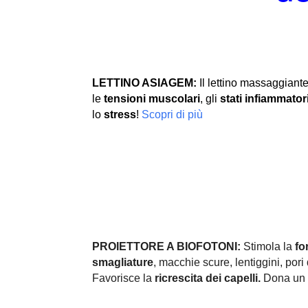
LETTINO ASIAGEM:
Il lettino massaggiante
le
tensioni muscolari
, gli
stati infiammator
lo
stress
!
Scopri di più
PROIETTORE A BIOFOTONI:
Stimola la
fo
smagliature
, macchie scure, lentiggini, pori d
Favorisce la
ricrescita dei capelli.
Dona un 