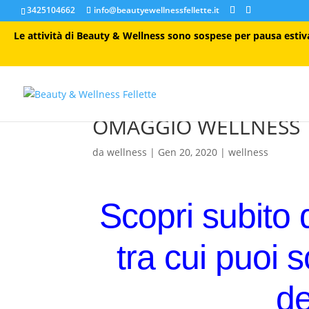
3425104662
info@beautyewellnessfellette.it
Le attività di Beauty & Wellness sono sospese per pausa estiva 
OMAGGIO WELLNESS
da
wellness
|
Gen 20, 2020
|
wellness
Scopri subito 
tra cui puoi 
d