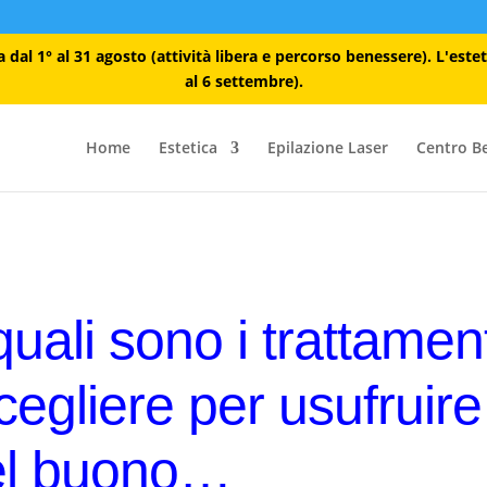
dal 1° al 31 agosto (attività libera e percorso benessere). L'este
al 6 settembre).
Home
Estetica
Epilazione Laser
Centro B
quali sono i trattament
scegliere per usufruire
el buono…