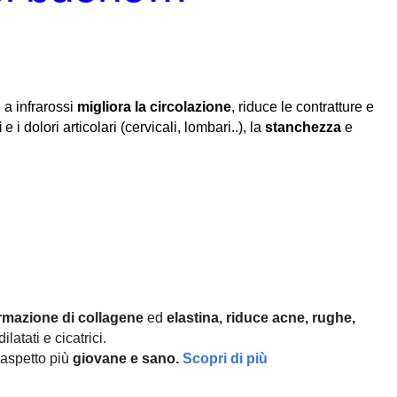
 a infrarossi
migliora la circolazione
, riduce le contratture e
i
e i dolori articolari (cervicali, lombari..), la
stanchezza
e
rmazione di collagene
ed
elastina, r
iduce acne, rughe,
ilatati e cicatrici.
aspetto più
giovane e sano.
Scopri di più