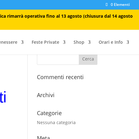
0 Elementi
tica rimarrà operativa fino al 13 agosto (chiusura dal 14 agosto
enessere
Feste Private
Shop
Orari e Info
Commenti recenti
i
Archivi
Categorie
Nessuna categoria
Meta