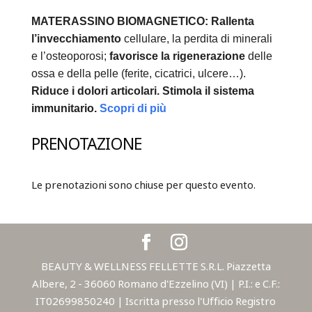
MATERASSINO BIOMAGNETICO:
Rallenta
l’invecchiamento
cellulare, la perdita di minerali
e l’osteoporosi;
favorisce la rigenerazione
delle
ossa e della pelle (ferite, cicatrici, ulcere…).
Riduce i dolori articolari.
Stimola il sistema
immunitario.
Scopri di più
PRENOTAZIONE
Le prenotazioni sono chiuse per questo evento.
BEAUTY & WELLNESS FELLETTE S.R.L. Piazzetta
Albere, 2 - 36060 Romano d'Ezzelino (VI) | P.I.: e C.F.:
IT02699850240 | Iscritta presso l'Ufficio Registro