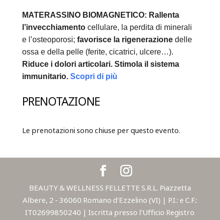
MATERASSINO BIOMAGNETICO:
Rallenta
l’invecchiamento
cellulare, la perdita di minerali
e l’osteoporosi;
favorisce la rigenerazione
delle
ossa e della pelle (ferite, cicatrici, ulcere…).
Riduce i dolori articolari.
Stimola il sistema
immunitario.
Scopri di più
PRENOTAZIONE
Le prenotazioni sono chiuse per questo evento.
BEAUTY & WELLNESS FELLETTE S.R.L. Piazzetta
Albere, 2 - 36060 Romano d'Ezzelino (VI) | P.I.: e C.F.:
IT02699850240 | Iscritta presso l'Ufficio Registro